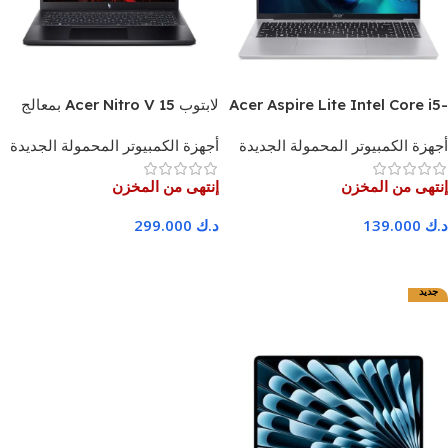
Acer Aspire Lite Intel Core i5-
لابتوب Acer Nitro V 15 بمعالج
1334U(الجيل الثالث عشر)، 8
Intel Core i7-13620H، وذاكرة
أجهزة الكمبيوتر المحمولة الجديدة
أجهزة الكمبيوتر المحمولة الجديدة
جيجابايت رام، 512 جيجابايت SSD،
وصول عشوائي 16 جيجابايت،
15.6 بوصة FHD - ضمان لمدة عام
وقرص صلب SSD بسعة 512
إنتهى من المخزن
إنتهى من المخزن
جيجابايت، وبطاقة رسومات
NVIDIA GeForce RTX 4050
د.ك
139.000
د.ك
299.000
بسعة 6 جيجابايت، وشاشة IPS
عالية الدقة بالكامل مقاس 15.6
اقرا المزيد
اقرا المزيد
بوصة بتردد 165 هرتز - ضمان لمدة
جديد
عام