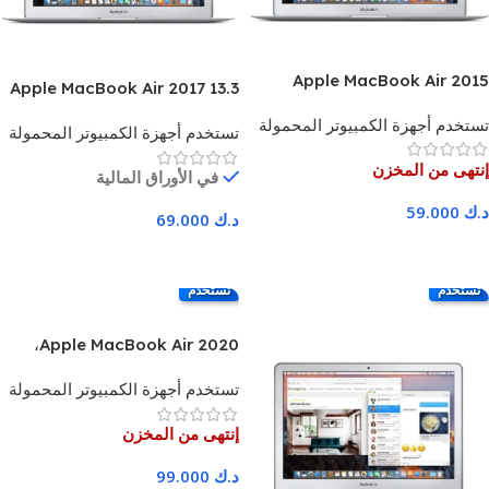
Apple MacBook Air 2015
Apple MacBook Air 2017 13.3
شاشة 13.3 بوصة FHD Intel
inch FHD Display Intel Core
تستخدم أجهزة الكمبيوتر المحمولة
Core i5، ذاكرة وصول عشوائي
تستخدم أجهزة الكمبيوتر المحمولة
i5 Processor 8 GB RAM 128
(RAM) سعة 8 جيجابايت، سعة
GB SSD Storage Silver – 3
إنتهى من المخزن
تخزين SSD سعة 256 جيجابايت،
في الأوراق المالية
Months Warranty
لون فضي - ضمان 3 أشهر
د.ك
59.000
د.ك
69.000
اقرا المزيد
اضف للسلة
تستخدم
تستخدم
Apple MacBook Air 2020،
معالج Intel Core i5، ذاكرة وصول
تستخدم أجهزة الكمبيوتر المحمولة
عشوائي (RAM) سعة 8 جيجابايت،
قرص SSD سعة 256 جيجابايت،
إنتهى من المخزن
شاشة 13.3 بوصة - ضمان لمدة 3
أشهر
د.ك
99.000