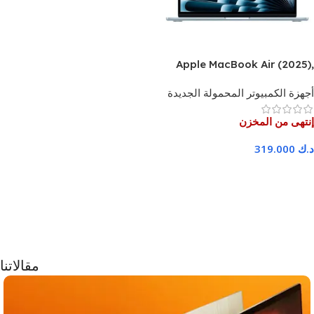
Apple MacBook Air (2025),
13.6-inch, M4 chip, 16 GB
أجهزة الكمبيوتر المحمولة الجديدة
RAM, 512 GB SSD, Sky Blue –
1 Year Warranty
إنتهى من المخزن
د.ك
319.000
اقرا المزيد
مقالاتنا