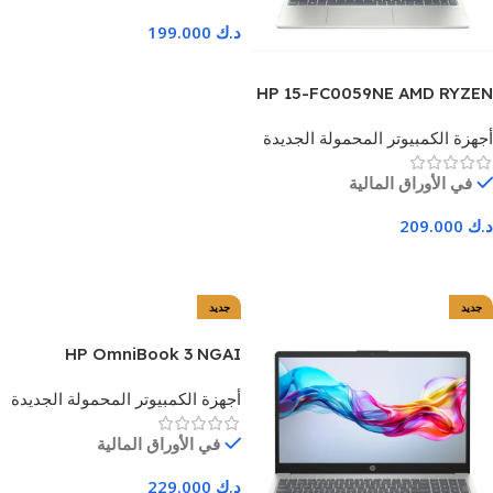
د.ك
199.000
اضف للسلة
HP 15-FC0059NE AMD RYZEN
7 PROCESSOR ,16 GB RAM, 1
أجهزة الكمبيوتر المحمولة الجديدة
TB SSD NVME, 15.6 INCH
FHD, WINDOWS 11 HOME –
في الأوراق المالية
SILVER – 1 YEAR WARRANTY
د.ك
209.000
اضف للسلة
جديد
جديد
HP OmniBook 3 NGAI
Laptop, Ryzen AI 7, 24 GB
أجهزة الكمبيوتر المحمولة الجديدة
Ram, 1TB SSD, 15.6 inch FHD,
Windows 11 Home, – Silver –
في الأوراق المالية
1 Year Warranty
د.ك
229.000