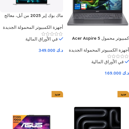
ماك بوك إير 2025 من آبل، معالج
M4، ذاكرة وصول عشوائي 16
أجهزة الكمبيوتر المحمولة الجديدة
جيجابايت، قرص صلب SSD بسعة
512 جيجابايت، شاشة 13.6 بوصة،
كمبيوتر محمول Acer Aspire 5
في الأوراق المالية
لون فضي، ضمان لمدة عام واحد
بشاشة 15.6 بوصة، معالج Intel
أجهزة الكمبيوتر المحمولة الجديدة
د.ك
349.000
Core i7-1355U (الجيل الثالث
عشر)، وذاكرة وصول عشوائي
اضف للسلة
في الأوراق المالية
DDR5 سعة 16 جيجابايت، ومحرك
أقراص صلبة PCIe سعة 512
د.ك
169.000
جيجابايت، وبطاقة رسومات Intel
Iris Xe - ضمان لمدة عام
اضف للسلة
جديد
جديد