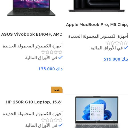
Apple MacBook Pro, M5 Chip,
16 GB RAM, 512 Gb SSD,
ASUS Vivobook E1404F, AMD
أجهزة الكمبيوتر المحمولة الجديدة
MacOS, 14-inch XDR Display
Ryzen 3 7320U, 14-inch FHD,
– Space Black – 1 Year
أجهزة الكمبيوتر المحمولة الجديدة
8GB/512GB SSD/Windows 11
في الأوراق المالية
Warranty
– 1 Year Warranty
في الأوراق المالية
د.ك
519.000
اضف للسلة
د.ك
135.000
اضف للسلة
جديد
HP 250R G10 Laptop, 15.6″
FHD SVA Display, Intel Core
أجهزة الكمبيوتر المحمولة الجديدة
7-150U, 8 GB RAM, 512 GB
SSD, Intel Graphics, Gray – 1
في الأوراق المالية
Year Warranty