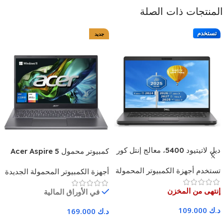
المنتجات ذات الصلة
تستخدم
جديد
ديل لاتيتيود 5400، معالج إنتل كور
كمبيوتر محمول Acer Aspire 5
i7، الجيل الثامن، ذاكرة وصول
بشاشة 15.6 بوصة، معالج Intel
تستخدم أجهزة الكمبيوتر المحمولة
عشوائي (RAM) سعة 16
أجهزة الكمبيوتر المحمولة الجديدة
Core i7-1355U (الجيل الثالث
جيجابايت، قرص تخزين SSD سعة
عشر)، وذاكرة وصول عشوائي
إنتهى من المخزن
في الأوراق المالية
512 جيجابايت، شاشة لمس -
DDR5 سعة 16 جيجابايت، ومحرك
ضمان 3 أشهر
أقراص صلبة PCIe سعة 512
د.ك
109.000
د.ك
169.000
جيجابايت، وبطاقة رسومات Intel